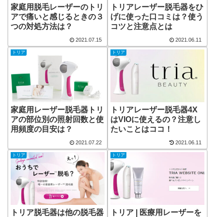
家庭用脱毛レーザーのトリ
トリアレーザー脱毛器をひ
アで痛いと感じるときの３
げに使った口コミは？使う
つの対処方法は？
コツと注意点とは
2021.07.15
2021.06.11
トリア
トリア
家庭用レーザー脱毛器トリ
トリアレーザー脱毛器4X
アの部位別の照射回数と使
はVIOに使えるの？注意し
用頻度の目安は？
たいことはココ！
2021.07.22
2021.06.11
トリア
トリア
トリア脱毛器は他の脱毛器
トリア | 医療用レーザーを